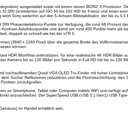
Integration) ausgestattet sowie mit einem neuen BIONZ X Prozessor. D
is 32.000 (erweiterbar auf ISO 50 bis 102.400 für Fotos) und einen 
ng setzt Sony weiterhin auf den 5-Achsen-Bildstabilisator, der bis zu 5
zt 399 Phasendetektions-Punkte zur Verfügung, die rund 68 Prozent des 
25 Kontrast-Autofokuspunkte und damit um rund 400 Punkte mehr als be
eit, doppelt so schnell wie bei der α7R II.
nahmen (3840 x 2160 Pixel) über die gesamte Breite des Vollformatsen
rfassen können.
nt HDR Workflow unterstützen, für eine realistische 4K HDR-Bilder a
t der Kamera bis zu 120 Bilder pro Sekunde in Full HD mit bis zu 100 
nd hochauflösenden Quad-VGA OLED Tru-Finder mit hoher Lichtstärke u
bei dem Sucher Reflexionen reduzieren und die Fluorbeschichtung den 
n Punkten zurückgreifen.
teien an Smartphone, Tablet oder Computer mittels WiFi und verfügt au
n direkt anzuschließen. Der SuperSpeed USB (USB 3.1 Gen1) USB Type-C
Gehäuse) im Handel erhältlich sein.