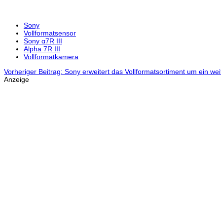
Sony
Vollformatsensor
Sony α7R III
Alpha 7R III
Vollformatkamera
Vorheriger Beitrag: Sony erweitert das Vollformatsortiment um ein w
Anzeige