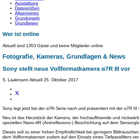
Ausstattung
Dateigrößen
Allgemeines
Grundregeln
Grundlagen
Wer ist online
Aktuell sind 1353 Gäste und keine Mitglieder online
Fotografie, Kameras, Grundlagen & News
Sony stellt neue Vollformatkamera α7R III vor
S. Laakmann
Aktuell
25. Oktober 2017
Sony legt jetzt bei der α7R-Serie nach und präsentiert mit der α7R I
Neu ist das Herzstück der Kamera, der hochauflösende und rückwär
speziellen Nano-AR (Antireflexions-) Beschichtung auf dem Sensorglas,
Dieses soll zu einer hohen Empfindlichkeit bei geringem Bildrausch
dem Vollformatsensor zudem auf den Einsatz eines Tiefpassfilters ver