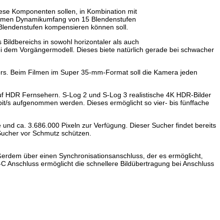
iese Komponenten sollen, in Kombination mit
enormen Dynamikumfang von 15 Blendenstufen
,5 Blendenstufen kompensieren können soll.
Bildbereichs in sowohl horizontaler als auch
i dem Vorgängermodell. Dieses biete natürlich gerade bei schwacher
sors. Beim Filmen im Super 35-mm-Format soll die Kamera jeden
uf HDR Fernsehern. S-Log 2 und S-Log 3 realistische 4K HDR-Bilder
Mbit/s aufgenommen werden. Dieses ermöglicht so vier- bis fünffache
nd ca. 3.686.000 Pixeln zur Verfügung. Dieser Sucher findet bereits
Sucher vor Schmutz schützen.
ßerdem über einen Synchronisationsanschluss, der es ermöglicht,
 Anschluss ermöglicht die schnellere Bildübertragung bei Anschluss