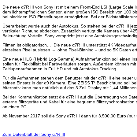
Die neue α7R III von Sony ist mit einem Front-End LSI (Large Scale 
dem lichtempfindlichen Sensor, einen großen ISO Bereich von 100 b
bei niedrigen ISO Einstellungen ermöglichen. Bei der Bildstabilisieru
Überarbeitet wurde auch der Autofokus. So stehen bei der α7R III jet
vertikaler Richtung abdecken. Zusätzlich verfügt die Kamera über 4
Beleuchtung Vorteile. Sony verspricht jetzt eine Autofokusgeschwindigk
Filmen ist obligatorisch… Die neue α7R III unterstützt 4K Videoauf
einzelnen Pixel auslesen – ohne Pixel-Binning – und so 5K Daten e
Eine neue HLG (Hybrid Log-Gamma) Aufnahmefunktion soll einen Insta
sollen für Flexibilität bei Farbverläufen sorgen. Außerdem können mi
Zeitlupenaufnahmen in Full HD und mit Autofokus Tracking.
Für die Aufnahmen stehen dem Benutzer mit der α7R III eine neuer u
seinen Einsatz in der α9 Kamera. Eine ZEISS T* Beschichtung soll 
Alternativ kann man natürlich auf das 3 Zoll Display mit 1,44 Millione
Bei der Kommunikation setzt die α7R III auf die Übertragung von Da
externe Blitzgeräte und Kabel für eine bequeme Blitzsynchronisatio
an einen PC.
Ab November 2017 soll die Sony α7R III dann für 3.500,00 Euro (nur 
Zum Datenblatt der Sony α7R III