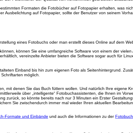
estimmten Formaten die Fotobücher auf Fotopapier erhalten, was nicht n
oder Ausbelichtung auf Fotopapier, sollte der Benutzer von seinem Vo
stellung eines Fotobuchs oder man erstellt dieses Online auf dem Web
können, können Sie eine umfangreiche Software von einem der vielen A
rhältlich, vereinzelte Anbieter bieten die Software sogar auch für Li
alteten Einband bis hin zum eigenen Foto als Seitenhintergrund. Zusät
 Schriftarten möglich.
n, mit denen Sie das Buch füttern wollen. Und natürlich Ihre eigene Kre
r mittlerweile über „intelligente“ Fotobuchassistenten, die Ihnen im Vo
tung zurück, so könnte bereits nach nur 3 Minuten ein Erster Gestaltun
peichern Sie zwischendurch immer mal wieder Ihren aktuellen Bearbeitun
ch-Formate und Einbände
und auch die Informationen zu der
Fotobuch