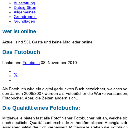
Ausstattung
Dateigrößen
Allgemeines
Grundregeln
Grundlagen
Wer ist online
Aktuell sind 531 Gäste und keine Mitglieder online
Das Fotobuch
Laakmann
Fotobuch
08. November 2010
Als Fotobuch wird ein digital gedrucktes Buch bezeichnet, welches vom
den Jahren 2006/2007 wurden als Fotobücher die Werke verstanden, d
Fotobücher. Aber, die Zeiten ändern sich…
Die Qualität eines Fotobuchs:
Mittlerweile bieten fast alle Fotofinisher Fotobücher mit an, welche
noch deutliche Qualitätsunterschiede zu herkömmlichen Hochglanzdruc
Ausgabequalität deutlich verbessert. Mittlerweile stehen die Fotobüc