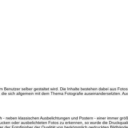
 Benutzer selber gestaltet wird. Die Inhalte bestehen dabei aus Fotos,
ie sich allgemein mit dem Thema Fotografie auseinandersetzten. Auch
 sich - neben klassischen Ausbelichtungen und Postern - einer immer gr
ken oder ausbelichteten Fotos zu erkennen, so wurde die Druckqualität
her der Fotofinisher der Qualität von herkömmlich gedruckten Bildbänden