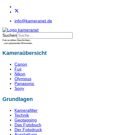
info@kameranet.de
Suchen
Foto erzählen Geschichten...
...von spannenden Momenten.
Kameraübersicht
Canon
Fuji
Nikon
Olympus
Panasonic
Sony
Grundlagen
Kamerafilter
Technik
Geotagging
Das Fotobuch
Der Fotodruck
Ausstattung