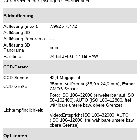
Warenzeichen der jeweiligen Gesellschaften.
Bildauflösung:
Auflösung (max.):
7.952 x 4.472
Auflösung 3D:
---
Auflösung Panorama
---
Auflösung 3D
nein
Panorama
Farbtiefe:
24 Bit JPEG, 14 Bit RAW
CCD-Daten:
CCD-Sensor:
42,4 Megapixel
35mm Vollformat (35,9 x 24,0 mm), Exmor
CCD-Größe:
CMOS Sensor
Foto: ISO 100–32000 (erweiterbar auf ISO
50–102400), AUTO (ISO 100–12800, frei
wählbare untere bzw. obere Grenze)
Lichtempfindlichkeit:
Video:Entspricht ISO 100–32000, AUTO
(ISO 100–12800, frei wählbare untere bzw.
obere Grenze)
Optikdaten: