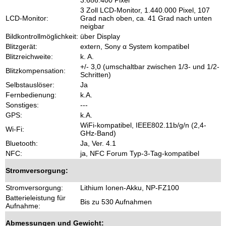
3.686.400 Pixel
3 Zoll LCD-Monitor, 1.440.000 Pixel, 107
LCD-Monitor:
Grad nach oben, ca. 41 Grad nach unten
neigbar
Bildkontrollmöglichkeit:
über Display
Blitzgerät:
extern, Sony α System kompatibel
Blitzreichweite:
k. A.
+/- 3,0 (umschaltbar zwischen 1/3- und 1/2-
Blitzkompensation:
Schritten)
Selbstauslöser:
Ja
Fernbedienung:
k.A.
Sonstiges:
---
GPS:
k.A.
WiFi-kompatibel, IEEE802.11b/g/n (2,4-
Wi-Fi:
GHz-Band)
Bluetooth:
Ja, Ver. 4.1
NFC:
ja, NFC Forum Typ-3-Tag-kompatibel
Stromversorgung:
Stromversorgung:
Lithium Ionen-Akku, NP-FZ100
Batterieleistung für
Bis zu 530 Aufnahmen
Aufnahme:
Abmessungen und Gewicht: