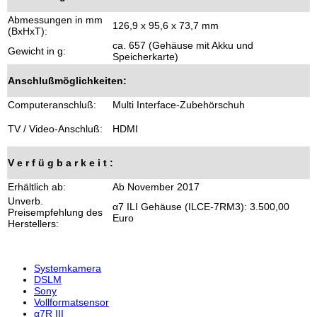
Abmessungen in mm
126,9 x 95,6 x 73,7 mm
(BxHxT):
ca. 657 (Gehäuse mit Akku und
Gewicht in g:
Speicherkarte)
Anschlußmöglichkeiten:
Computeranschluß:
Multi Interface-Zubehörschuh
TV / Video-Anschluß:
HDMI
V e r f ü g b a r k e i t :
Erhältlich ab:
Ab November 2017
Unverb.
α7 ILI Gehäuse (ILCE-7RM3): 3.500,00
Preisempfehlung des
Euro
Herstellers:
Systemkamera
DSLM
Sony
Vollformatsensor
α7R III