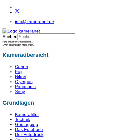
info@kameranet.de
Suchen
Foto erzählen Geschichten...
...von spannenden Momenten.
Kameraübersicht
Canon
Fuji
Nikon
Olympus
Panasonic
Sony
Grundlagen
Kamerafilter
Technik
Geotagging
Das Fotobuch
Der Fotodruck
Ausstattung