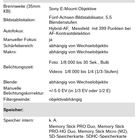
Brennweite (35mm
Sony E-Mount-Objektive
KB):
Fünf-Achsen-Bildstabilisator, 5,5
Bildstablisitation:
Blendenstufen
Hybrid-AF, Messfeld mit 399 Punkten bei
Autofokus:
AF-Kontrastdetektion
Manueller Fokus:
ja
Schärfebereich:
abhängig von Wechselobjektiv
Makro:
abhängig von Wechselobjektiv
Foto: 1/8.000 bis 30 Sek., Bulb
Belichtungszeit:
Videos: 1/8.000 bis 1/4 (1/3-Stufen)
Blende:
abhängig von Wechselobjektiv
Manuelle
+/-5.0 EV (in 1/3 EV oder 1/2 E)
Belichtungskorrektur:
Filtergewinde:
objektivabhängig
Speicher:
Speicher intern:
k. A.
Memory Stick PRO Duo, Memory Stick
PRO-HG Duo, Memory Stick Micro (M2),
SD-Speicherkarte, SDHC-Speicherkarte