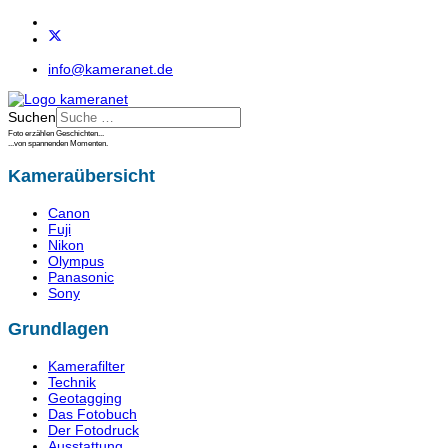
info@kameranet.de
Suchen
Foto erzählen Geschichten...
...von spannenden Momenten.
Kameraübersicht
Canon
Fuji
Nikon
Olympus
Panasonic
Sony
Grundlagen
Kamerafilter
Technik
Geotagging
Das Fotobuch
Der Fotodruck
Ausstattung