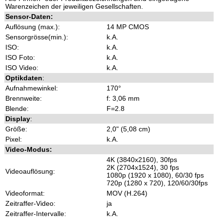
Warenzeichen der jeweiligen Gesellschaften.
Sensor-Daten:
Auflösung (max.):
14 MP CMOS
Sensorgrösse(min.):
k.A.
ISO:
k.A.
ISO Foto:
k.A.
ISO Video:
k.A.
Optikdaten
:
Aufnahmewinkel:
170°
Brennweite:
f: 3,06 mm
Blende:
F=2.8
Display
:
Größe:
2,0" (5,08 cm)
Pixel:
k.A.
Video-Modus:
4K (3840x2160), 30fps
2K (2704x1524), 30 fps
Videoauflösung:
1080p (1920 x 1080), 60/30 fps
720p (1280 x 720), 120/60/30fps
Videoformat:
MOV (H.264)
Zeitraffer-Video:
ja
Zeitraffer-Intervalle:
k.A.