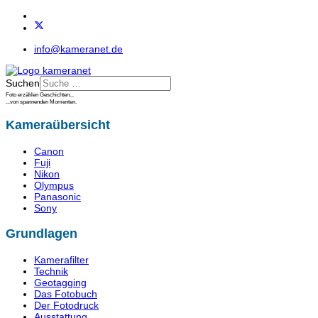
info@kameranet.de
Suchen
Foto erzählen Geschichten...
...von spannenden Momenten.
Kameraübersicht
Canon
Fuji
Nikon
Olympus
Panasonic
Sony
Grundlagen
Kamerafilter
Technik
Geotagging
Das Fotobuch
Der Fotodruck
Ausstattung