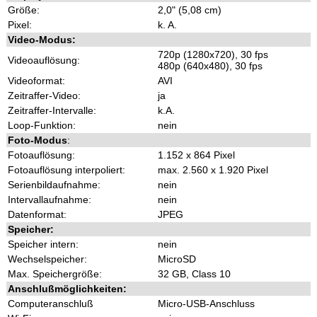
Größe:
2,0" (5,08 cm)
Pixel:
k. A.
Video-Modus:
720p (1280x720), 30 fps
Videoauflösung:
480p (640x480), 30 fps
Videoformat:
AVI
Zeitraffer-Video:
ja
Zeitraffer-Intervalle:
k.A.
Loop-Funktion:
nein
Foto-Modus
:
Fotoauflösung:
1.152 x 864 Pixel
Fotoauflösung interpoliert:
max. 2.560 x 1.920 Pixel
Serienbildaufnahme:
nein
Intervallaufnahme:
nein
Datenformat:
JPEG
Speicher:
Speicher intern:
nein
Wechselspeicher:
MicroSD
Max. Speichergröße:
32 GB, Class 10
Anschlußmöglichkeiten:
Computeranschluß
Micro-USB-Anschluss