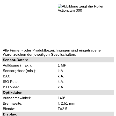
Alle Firmen- oder Produktbezeichnungen sind eingetragene
Warenzeichen der jeweiligen Gesellschaften.
Sensor-Daten:
Auflösung (max.):
1 MP
Sensorgrösse(min.):
k.A.
ISO:
k.A.
ISO Foto:
k.A.
ISO Video:
k.A.
Optikdaten
:
Aufnahmewinkel:
140°
Brennweite:
f: 2,51 mm
Blende:
F=2.5
Display
: