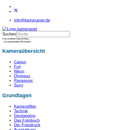
info@kameranet.de
Suchen
Foto erzählen Geschichten...
...von spannenden Momenten.
Kameraübersicht
Canon
Fuji
Nikon
Olympus
Panasonic
Sony
Grundlagen
Kamerafilter
Technik
Geotagging
Das Fotobuch
Der Fotodruck
Ausstattung