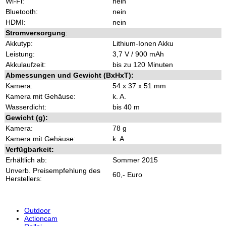
Wi-Fi:
nein
Bluetooth:
nein
HDMI:
nein
Stromversorgung
:
Akkutyp:
Lithium-Ionen Akku
Leistung:
3,7 V / 900 mAh
Akkulaufzeit:
bis zu 120 Minuten
Abmessungen und Gewicht (BxHxT):
Kamera:
54 x 37 x 51 mm
Kamera mit Gehäuse:
k. A.
Wasserdicht:
bis 40 m
Gewicht (g):
Kamera:
78 g
Kamera mit Gehäuse:
k. A.
Verfügbarkeit:
Erhältlich ab:
Sommer 2015
Unverb. Preisempfehlung des
60,- Euro
Herstellers:
Outdoor
Actioncam