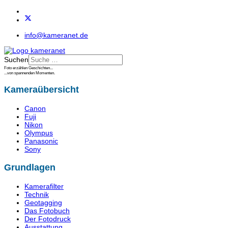
info@kameranet.de
Suchen
Foto erzählen Geschichten...
...von spannenden Momenten.
Kameraübersicht
Canon
Fuji
Nikon
Olympus
Panasonic
Sony
Grundlagen
Kamerafilter
Technik
Geotagging
Das Fotobuch
Der Fotodruck
Ausstattung