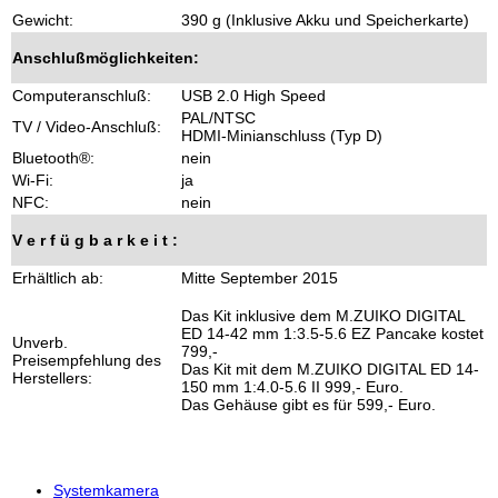
Gewicht:
390 g (Inklusive Akku und Speicherkarte)
Anschlußmöglichkeiten:
Computeranschluß:
USB 2.0 High Speed
PAL/NTSC
TV / Video-Anschluß:
HDMI-Minianschluss (Typ D)
Bluetooth®:
nein
Wi-Fi:
ja
NFC:
nein
V e r f ü g b a r k e i t :
Erhältlich ab:
Mitte September 2015
Das Kit inklusive dem M.ZUIKO DIGITAL
ED 14-42 mm 1:3.5-5.6 EZ Pancake kostet
Unverb.
799,-
Preisempfehlung des
Das Kit mit dem M.ZUIKO DIGITAL ED 14-
Herstellers:
150 mm 1:4.0-5.6 II 999,- Euro.
Das Gehäuse gibt es für 599,- Euro.
Systemkamera