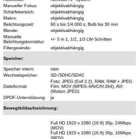
Manueller Fokus:
objektivabhängig
Schärfebereich:
objektivabhängig
Makro:
objektivabhängig
Belichtungszeit:
60 s bis 1/4.000 s, Bulb bis 30 min
Blende:
objektivabhängig
Manuelle
+/- 5 in 1, 1/2, 1/3 LW-Schritten
Belichtungskorrektur:
Filtergewinde:
objektivabhängig
Speicher:
Speicher intern:
nein
Wechselspeicher:
SD-/SDHC/SDXC
Foto: JPEG (Exif 2.2), RAW, RAW + JPEG
Dateiformat:
Film: MOV (MPEG-4AVC/H.264), AVI
(Motion JPEG)
DPOF-Unterstützung:
ja
Bewegtbildaufzeichnung:
Full HD 1920 x 1080 (16:9) 30p, 24Mbps
(MOV)
Full HD 1920 x 1080 (16:9) 30p, 16Mbps
(MOV)