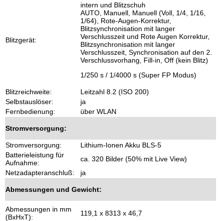
intern und Blitzschuh
AUTO, Manuell, Manuell (Voll, 1/4, 1/16,
1/64), Rote-Augen-Korrektur,
Blitzsynchronisation mit langer
Verschlusszeit und Rote Augen Korrektur,
Blitzgerät:
Blitzsynchronisation mit langer
Verschlusszeit, Synchronisation auf den 2.
Verschlussvorhang, Fill-in, Off (kein Blitz)
1/250 s / 1/4000 s (Super FP Modus)
Blitzreichweite:
Leitzahl 8.2 (ISO 200)
Selbstauslöser:
ja
Fernbedienung:
über WLAN
Stromversorgung:
Stromversorgung:
Lithium-Ionen Akku BLS-5
Batterieleistung für
ca. 320 Bilder (50% mit Live View)
Aufnahme:
Netzadapteranschluß:
ja
Abmessungen und Gewicht:
Abmessungen in mm
119,1 x 8313 x 46,7
(BxHxT):