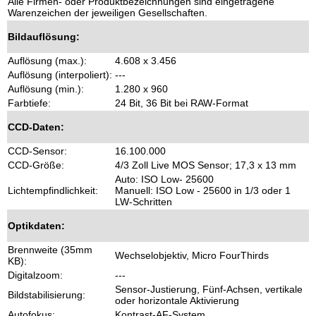
Alle Firmen- oder Produktbezeichnungen sind eingetragene
Warenzeichen der jeweiligen Gesellschaften.
Bildauflösung:
Auflösung (max.):
4.608 x 3.456
Auflösung (interpoliert):
---
Auflösung (min.):
1.280 x 960
Farbtiefe:
24 Bit, 36 Bit bei RAW-Format
CCD-Daten:
CCD-Sensor:
16.100.000
CCD-Größe:
4/3 Zoll Live MOS Sensor; 17,3 x 13 mm
Auto: ISO Low- 25600
Lichtempfindlichkeit:
Manuell: ISO Low - 25600 in 1/3 oder 1
LW-Schritten
Optikdaten:
Brennweite (35mm
Wechselobjektiv, Micro FourThirds
KB):
Digitalzoom:
---
Sensor-Justierung, Fünf-Achsen, vertikale
Bildstabilisierung:
oder horizontale Aktivierung
Autofokus:
Kontrast-AF-System