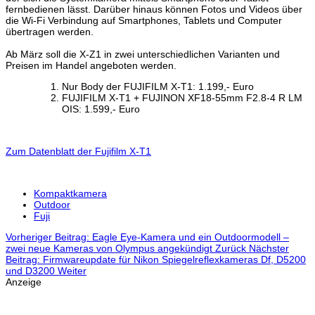
fernbedienen lässt. Darüber hinaus können Fotos und Videos über
die Wi-Fi Verbindung auf Smartphones, Tablets und Computer
übertragen werden.
Ab März soll die X-Z1 in zwei unterschiedlichen Varianten und
Preisen im Handel angeboten werden.
Nur Body der FUJIFILM X-T1: 1.199,- Euro
FUJIFILM X-T1 + FUJINON XF18-55mm F2.8-4 R LM
OIS: 1.599,- Euro
Zum Datenblatt der Fujifilm X-T1
Kompaktkamera
Outdoor
Fuji
Vorheriger Beitrag: Eagle Eye-Kamera und ein Outdoormodell –
zwei neue Kameras von Olympus angekündigt
Zurück
Nächster
Beitrag: Firmwareupdate für Nikon Spiegelreflexkameras Df, D5200
und D3200
Weiter
Anzeige