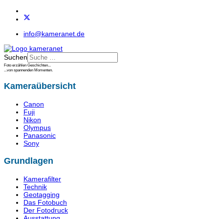
info@kameranet.de
Suchen
Foto erzählen Geschichten...
...von spannenden Momenten.
Kameraübersicht
Canon
Fuji
Nikon
Olympus
Panasonic
Sony
Grundlagen
Kamerafilter
Technik
Geotagging
Das Fotobuch
Der Fotodruck
Ausstattung