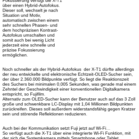
Fokussierung verfügt die X-T1
über einen Hybrid-Autofokus.
Dieser soll, wechselt je nach
Situation und Motiv,
automatisch zwischen einem
sehr schnellen Phasen- und
dem hochpräzisen Kontrast-
Autofokus umschalten und
somit auch bei wenig Licht
jederzeit eine schnelle und
präzise Fokussierung
ermöglichen.
Noch schneller als der Hybrid-Autofokus der X-T1 dürfte allerdings
der neu entwickelte und elektronische Echtzeit-OLED-Sucher sein,
der über 2.360.000 Bildpunkte verfügt. So liegt die Reaktionszeit
des Suchers bei minimalen 0,005 Sekunden, was gerade mal einem
Zehntel der Geschwindigkeit einer konventionellen Digitalkamera
entspricht, so Fujifilm.
Alternativ zum OLED-Sucher kann der Benutzer auch auf das 3 Zoll
große und schwenkbare LC-Display mit 1,04 Millionen Bildpunkten
zurückreifen. Dieses soll außerdem widerstandsfähig gegen Kratzer
sein und störende Reflektionen reduzieren.
Auch bei der Kommunikation setzt Fuji jetzt auf Wi-Fi…
So verfügt auch die X-T1 über eine integrierte Wi-Fi Funktion, mit
der sich die Systemkamera mittels Smartphone oder Tablet