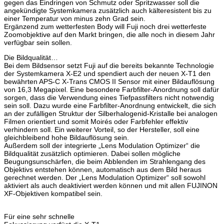
gegen das Eindringen von Schmutz oder Spritzwasser soll die
angekündigte Systemkamera zusätzlich auch kälteresistent bis zu
einer Temperatur von minus zehn Grad sein.
Ergänzend zum wetterfesten Body will Fuji noch drei wetterfeste
Zoomobjektive auf den Markt bringen, die alle noch in diesem Jahr
verfügbar sein sollen.
Die Bildqualität…
Bei dem Bildsensor setzt Fuji auf die bereits bekannte Technologie
der Systemkamera X-E2 und spendiert auch der neuen X-T1 den
bewährten APS-C X-Trans CMOS II Sensor mit einer Bildauflösung
von 16,3 Megapixel. Eine besondere Farbfilter-Anordnung soll dafür
sorgen, dass die Verwendung eines Tiefpassfilters nicht notwendig
sein soll. Dazu wurde eine Farbfilter-Anordnung entwickelt, die sich
an der zufälligen Struktur der Silberhalogenid-Kristalle bei analogen
Filmen orientiert und somit Moirés oder Farbfehler effektiv
verhindern soll. Ein weiterer Vorteil, so der Hersteller, soll eine
gleichbleibend hohe Bildauflösung sein.
Außerdem soll der integrierte „Lens Modulation Optimizer“ die
Bildqualität zusätzlich optimieren. Dabei sollen mögliche
Beugungsunschärfen, die beim Abblenden im Strahlengang des
Objektivs entstehen können, automatisch aus dem Bild heraus
gerechnet werden. Der „Lens Modulation Optimizer“ soll sowohl
aktiviert als auch deaktiviert werden können und mit allen FUJINON
XF-Objektiven kompatibel sein.
Für eine sehr schnelle