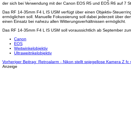
der sich bei Verwendung mit der Canon EOS R5 und EOS R6 auf 7 Stuf
Das RF 14-35mm F4 L IS USM verfügt über einen Objektiv-Steuerring,
ermöglichen soll. Manuelle Fokussierung soll dabei jederzeit über d
einen Einsatz bei nahezu allen Witterungsverhältnissen ermöglicht.
Das RF 14-35mm F4 L IS USM soll voraussichtlich ab September zum P
Canon
EOS
Weitwinkelobjektiv
Ultraweitnkelobjektiv
Vorheriger Beitrag: Retroalarm - Nikon stellt spiegellose Kamera Z fc
Anzeige