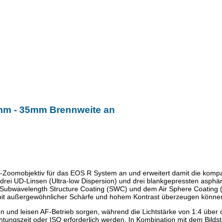
mm - 35mm Brennweite an
oomobjektiv für das EOS R System an und erweitert damit die kompakt
rei UD-Linsen (Ultra-low Dispersion) und drei blankgepressten asphä
n Subwavelength Structure Coating (SWC) und dem Air Sphere Coating 
 mit außergewöhnlicher Schärfe und hohem Kontrast überzeugen könne
n und leisen AF-Betrieb sorgen, während die Lichtstärke von 1:4 übe
ungszeit oder ISO erforderlich werden. In Kombination mit dem Bildstabi