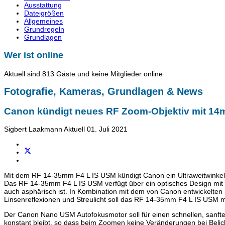
Ausstattung
Dateigrößen
Allgemeines
Grundregeln
Grundlagen
Wer ist online
Aktuell sind 813 Gäste und keine Mitglieder online
Fotografie, Kameras, Grundlagen & News
Canon kündigt neues RF Zoom-Objektiv mit 14
Sigbert Laakmann
Aktuell
01. Juli 2021
Mit dem RF 14-35mm F4 L IS USM kündigt Canon ein Ultraweitwinkel-Z
Das RF 14-35mm F4 L IS USM verfügt über ein optisches Design mit d
auch asphärisch ist. In Kombination mit dem von Canon entwickelte
Linsenreflexionen und Streulicht soll das RF 14-35mm F4 L IS USM
Der Canon Nano USM Autofokusmotor soll für einen schnellen, sanfte
konstant bleibt, so dass beim Zoomen keine Veränderungen bei Belicht