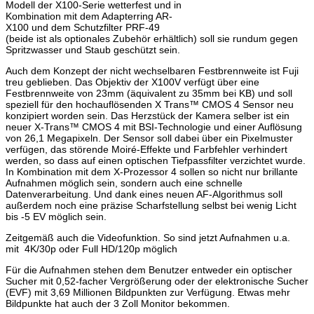
Modell der X100-Serie wetterfest und in
Kombination mit dem Adapterring AR-
X100 und dem Schutzfilter PRF-49
(beide ist als optionales Zubehör erhältlich) soll sie rundum gegen
Spritzwasser und Staub geschützt sein.
Auch dem Konzept der nicht wechselbaren Festbrennweite ist Fuji
treu geblieben. Das Objektiv der X100V verfügt über eine
Festbrennweite von 23mm (äquivalent zu 35mm bei KB) und soll
speziell für den hochauflösenden X Trans™ CMOS 4 Sensor neu
konzipiert worden sein. Das Herzstück der Kamera selber ist ein
neuer X-Trans™ CMOS 4 mit BSI-Technologie und einer Auflösung
von 26,1 Megapixeln. Der Sensor soll dabei über ein Pixelmuster
verfügen, das störende Moiré-Effekte und Farbfehler verhindert
werden, so dass auf einen optischen Tiefpassfilter verzichtet wurde.
In Kombination mit dem X-Prozessor 4 sollen so nicht nur brillante
Aufnahmen möglich sein, sondern auch eine schnelle
Datenverarbeitung. Und dank eines neuen AF-Algorithmus soll
außerdem noch eine präzise Scharfstellung selbst bei wenig Licht
bis -5 EV möglich sein.
Zeitgemäß auch die Videofunktion. So sind jetzt Aufnahmen u.a.
mit 4K/30p oder Full HD/120p möglich
Für die Aufnahmen stehen dem Benutzer entweder ein optischer
Sucher mit 0,52-facher Vergrößerung oder der elektronische Sucher
(EVF) mit 3,69 Millionen Bildpunkten zur Verfügung. Etwas mehr
Bildpunkte hat auch der 3 Zoll Monitor bekommen.