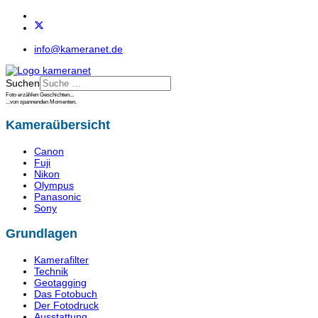
info@kameranet.de
Suchen
Foto erzählen Geschichten...
...von spannenden Momenten.
Kameraübersicht
Canon
Fuji
Nikon
Olympus
Panasonic
Sony
Grundlagen
Kamerafilter
Technik
Geotagging
Das Fotobuch
Der Fotodruck
Ausstattung