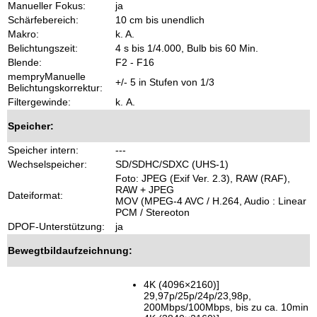
Manueller Fokus:
ja
Schärfebereich:
10 cm bis unendlich
Makro:
k. A.
Belichtungszeit:
4 s bis 1/4.000, Bulb bis 60 Min.
Blende:
F2 - F16
mempryManuelle
+/- 5 in Stufen von 1/3
Belichtungskorrektur:
Filtergewinde:
k. A.
Speicher:
Speicher intern:
---
Wechselspeicher:
SD/SDHC/SDXC (UHS-1)
Foto: JPEG (Exif Ver. 2.3), RAW (RAF),
RAW + JPEG
Dateiformat:
MOV (MPEG-4 AVC / H.264, Audio : Linear
PCM / Stereoton
DPOF-Unterstützung:
ja
Bewegtbildaufzeichnung:
4K (4096×2160)]
29,97p/25p/24p/23,98p,
200Mbps/100Mbps, bis zu ca. 10min