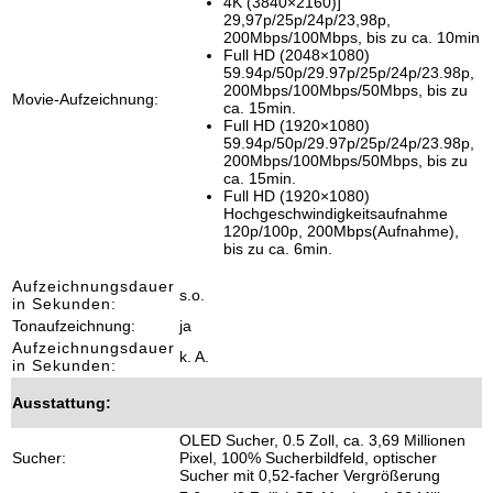
4K (3840×2160)]
29,97p/25p/24p/23,98p,
200Mbps/100Mbps, bis zu ca. 10min
Full HD (2048×1080)
59.94p/50p/29.97p/25p/24p/23.98p,
200Mbps/100Mbps/50Mbps, bis zu
Movie-Aufzeichnung:
ca. 15min.
Full HD (1920×1080)
59.94p/50p/29.97p/25p/24p/23.98p,
200Mbps/100Mbps/50Mbps, bis zu
ca. 15min.
Full HD (1920×1080)
Hochgeschwindigkeitsaufnahme
120p/100p, 200Mbps(Aufnahme),
bis zu ca. 6min.
Aufzeichnungsdauer
s.o.
in Sekunden:
Tonaufzeichnung:
ja
Aufzeichnungsdauer
k. A.
in Sekunden:
Ausstattung:
OLED Sucher, 0.5 Zoll, ca. 3,69 Millionen
Sucher:
Pixel, 100% Sucherbildfeld, optischer
Sucher mit 0,52-facher Vergrößerung