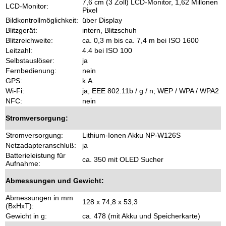
7,6 cm (3 Zoll) LCD-Monitor, 1,62 Millonen
LCD-Monitor:
Pixel
Bildkontrollmöglichkeit:
über Display
Blitzgerät:
intern, Blitzschuh
Blitzreichweite:
ca. 0,3 m bis ca. 7,4 m bei ISO 1600
Leitzahl:
4.4 bei ISO 100
Selbstauslöser:
ja
Fernbedienung:
nein
GPS:
k.A.
Wi-Fi:
ja, EEE 802.11b / g / n; WEP / WPA / WPA2
NFC:
nein
Stromversorgung:
Stromversorgung:
Lithium-Ionen Akku NP-W126S
Netzadapteranschluß:
ja
Batterieleistung für
ca. 350 mit OLED Sucher
Aufnahme:
Abmessungen und Gewicht:
Abmessungen in mm
128 x 74,8 x 53,3
(BxHxT):
Gewicht in g:
ca. 478 (mit Akku und Speicherkarte)