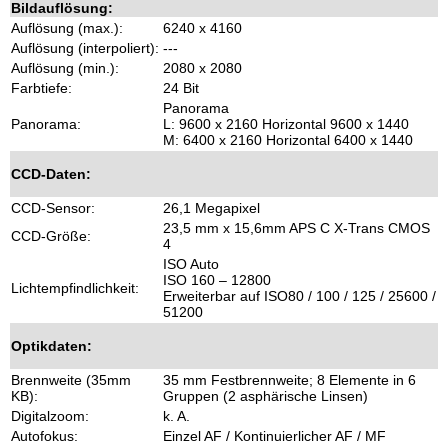
Bildauflösung:
Auflösung (max.):
6240 x 4160
Auflösung (interpoliert):
---
Auflösung (min.):
2080 x 2080
Farbtiefe:
24 Bit
Panorama
Panorama:
L: 9600 x 2160 Horizontal 9600 x 1440
M: 6400 x 2160 Horizontal 6400 x 1440
CCD-Daten:
CCD-Sensor:
26,1 Megapixel
23,5 mm x 15,6mm APS C X-Trans CMOS
CCD-Größe:
4
ISO Auto
ISO 160 – 12800
Lichtempfindlichkeit:
Erweiterbar auf ISO80 / 100 / 125 / 25600 /
51200
Optikdaten:
Brennweite (35mm
35 mm Festbrennweite; 8 Elemente in 6
KB):
Gruppen (2 asphärische Linsen)
Digitalzoom:
k. A.
Autofokus:
Einzel AF / Kontinuierlicher AF / MF