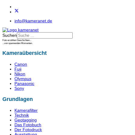
info@kameranet.de
Suchen
Foto erzählen Geschichten...
...von spannenden Momenten.
Kameraübersicht
Canon
Fuji
Nikon
Olympus
Panasonic
Sony
Grundlagen
Kamerafilter
Technik
Geotagging
Das Fotobuch
Der Fotodruck
Ausstattung