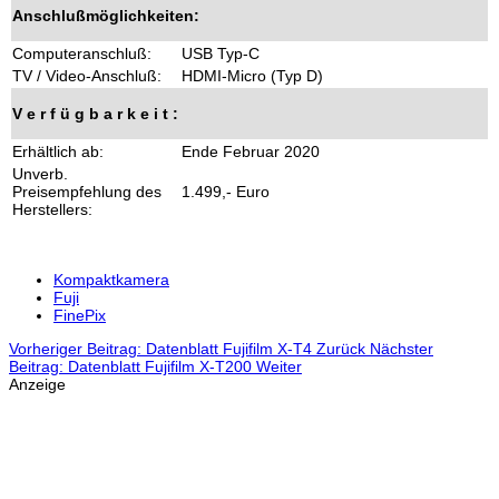
Anschlußmöglichkeiten:
Computeranschluß:
USB Typ-C
TV / Video-Anschluß:
HDMI-Micro (Typ D)
V e r f ü g b a r k e i t :
Erhältlich ab:
Ende Februar 2020
Unverb.
Preisempfehlung des
1.499,- Euro
Herstellers:
Kompaktkamera
Fuji
FinePix
Vorheriger Beitrag: Datenblatt Fujifilm X-T4
Zurück
Nächster
Beitrag: Datenblatt Fujifilm X-T200
Weiter
Anzeige