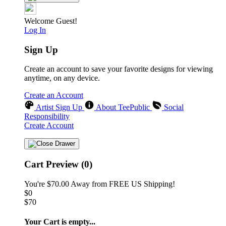
Welcome Guest!
Log In
Sign Up
Create an account to save your favorite designs for viewing
anytime, on any device.
Create an Account
Artist Sign Up
About TeePublic
Social
Responsibility
Create Account
Cart Preview (0)
You're
$70.00
Away from
FREE US Shipping!
$0
$70
Your Cart is empty...