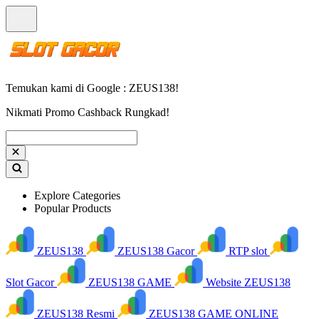
Temukan kami di Google : ZEUS138!
Nikmati Promo Cashback Rungkad!
Explore Categories
Popular Products
ZEUS138
ZEUS138 Gacor
RTP slot
Slot Gacor
ZEUS138 GAME
Website ZEUS138
ZEUS138 Resmi
ZEUS138 GAME ONLINE