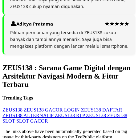
ZEUS138 cukup nyaman digunakan.
Aditya Pratama
Pilihan permainan yang tersedia di ZEUS138 cukup
banyak dan tampilannya menarik. Saya juga bisa
mengakses platform dengan lancar melalui smartphone.
ZEUS138 : Sarana Game Digital dengan
Arsitektur Navigasi Modern & Fitur
Terbaru
Trending Tags
ZEUS138
ZEUS138 GACOR
LOGIN ZEUS138
DAFTAR
ZEUS138
ALTERNATIF ZEUS138
RTP ZEUS138
ZEUS138
SLOT
SLOT GACOR
The links above have been automatically generated based on tag
usage by third-party designers on the TeePublic platform.