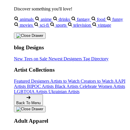
Discover something you'll love!
animals
anime
drinks
fantasy
food
funny
movies
sci-fi
sports
television
vintage
blog Designs
New Tees on Sale
Newest Designers
Tag Directory
Artist Collections
Featured Designers
Artists to Watch
Creators to Watch
AAPI
Artists
BIPOC Artists
Black Artists
Celebrate Women Artists
LGBTQIA Artists
Ukrainian Artists
Back To Menu
Adult Apparel