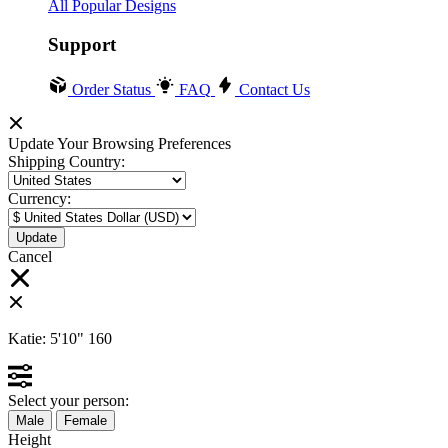
All Popular Designs
Support
Order Status
FAQ
Contact Us
Update Your Browsing Preferences
Shipping Country:
Currency:
Cancel
Katie:
5'10"
160
Select your person:
Male
Female
Height