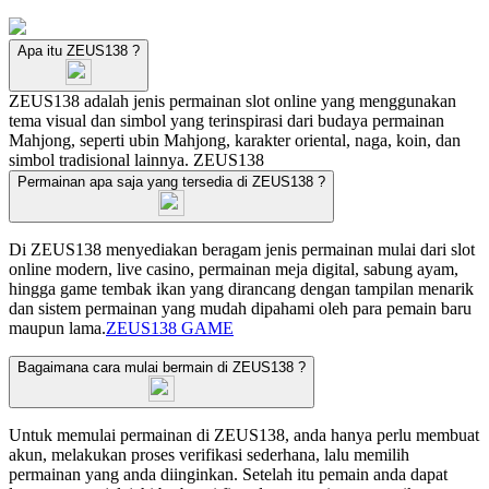
Apa itu ZEUS138 ?
ZEUS138 adalah jenis permainan slot online yang menggunakan
tema visual dan simbol yang terinspirasi dari budaya permainan
Mahjong, seperti ubin Mahjong, karakter oriental, naga, koin, dan
simbol tradisional lainnya.
ZEUS138
Permainan apa saja yang tersedia di ZEUS138 ?
Di ZEUS138 menyediakan beragam jenis permainan mulai dari slot
online modern, live casino, permainan meja digital, sabung ayam,
hingga game tembak ikan yang dirancang dengan tampilan menarik
dan sistem permainan yang mudah dipahami oleh para pemain baru
maupun lama.
ZEUS138 GAME
Bagaimana cara mulai bermain di ZEUS138 ?
Untuk memulai permainan di ZEUS138, anda hanya perlu membuat
akun, melakukan proses verifikasi sederhana, lalu memilih
permainan yang anda diinginkan. Setelah itu pemain anda dapat