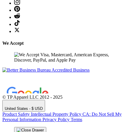
We Accept
© TP Apparel LLC 2012 - 2025
United States - $ USD
Product Safety
Intellectual Property Policy
CA: Do Not Sell My
Personal Information
Privacy Policy
Terms