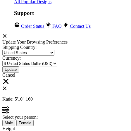
All Popular Designs
Support
Order Status
FAQ
Contact Us
Update Your Browsing Preferences
Shipping Country:
Currency:
Cancel
Katie:
5'10"
160
Select your person:
Male
Female
Height