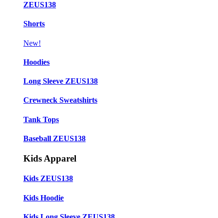
ZEUS138
Shorts
New!
Hoodies
Long Sleeve ZEUS138
Crewneck Sweatshirts
Tank Tops
Baseball ZEUS138
Kids Apparel
Kids ZEUS138
Kids Hoodie
Kids Long Sleeve ZEUS138