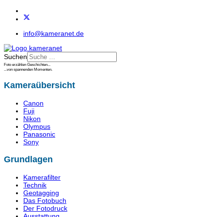
info@kameranet.de
Suchen
Foto erzählen Geschichten...
...von spannenden Momenten.
Kameraübersicht
Canon
Fuji
Nikon
Olympus
Panasonic
Sony
Grundlagen
Kamerafilter
Technik
Geotagging
Das Fotobuch
Der Fotodruck
Ausstattung