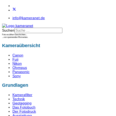
info@kameranet.de
Suchen
Foto erzählen Geschichten...
...von spannenden Momenten.
Kameraübersicht
Canon
Fuji
Nikon
Olympus
Panasonic
Sony
Grundlagen
Kamerafilter
Technik
Geotagging
Das Fotobuch
Der Fotodruck
Ausstattung