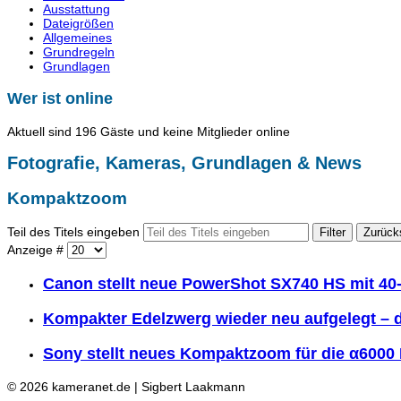
Ausstattung
Dateigrößen
Allgemeines
Grundregeln
Grundlagen
Wer ist online
Aktuell sind 196 Gäste und keine Mitglieder online
Fotografie, Kameras, Grundlagen & News
Kompaktzoom
Teil des Titels eingeben
Filter
Zurück
Anzeige #
Canon stellt neue PowerShot SX740 HS mit 40
Kompakter Edelzwerg wieder neu aufgelegt – d
Sony stellt neues Kompaktzoom für die α6000 
© 2026 kameranet.de | Sigbert Laakmann