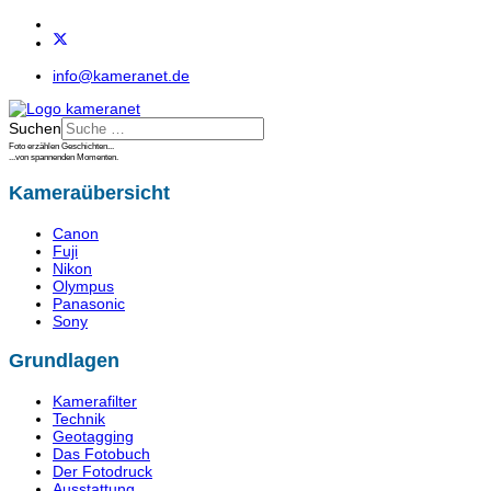
info@kameranet.de
Suchen
Foto erzählen Geschichten...
...von spannenden Momenten.
Kameraübersicht
Canon
Fuji
Nikon
Olympus
Panasonic
Sony
Grundlagen
Kamerafilter
Technik
Geotagging
Das Fotobuch
Der Fotodruck
Ausstattung