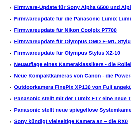
Firmware-Update für Sony Alpha 6500 und Alp
Firmwareupdate für die Panasonic Lumix Lu
Firmwareupdate für Nikon Coolpix P7700
Firmwareupdate für Olympus OMD E-M1, Styl
Firmwareupdate für Olympus Stylus XZ-10
Neuauflage eines Kameraklassikers - die Rolle
Neue Kompaktkameras von Canon - die PowerSh
Outdoorkamera FinePix XP130 von Fuji angek
Panasonic stellt mit der Lumix FT7 eine neue
Panasonic stellt neue spiegellose Systemkam
Sony kündigt vielseitige Kamera an – die RX0