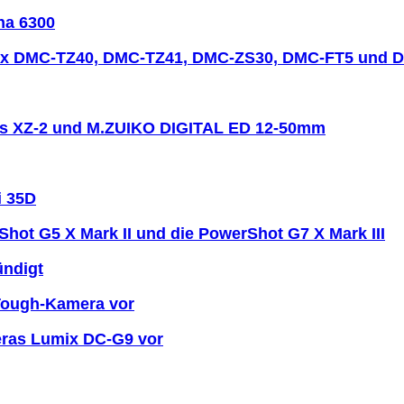
ha 6300
mix DMC-TZ40, DMC-TZ41, DMC-ZS30, DMC-FT5 und 
us XZ-2 und M.ZUIKO DIGITAL ED 12-50mm
i 35D
ot G5 X Mark II und die PowerShot G7 X Mark III
ündigt
 Tough-Kamera vor
eras Lumix DC-G9 vor