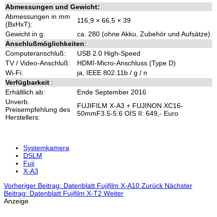
Abmessungen und Gewicht:
Abmessungen in mm
116,9 × 66,5 × 39
(BxHxT):
Gewicht in g:
ca. 280 (ohne Akku, Zubehör und Aufsätze)
Anschlußmöglichkeiten
:
Computeranschluß:
USB 2.0 High-Speed
TV / Video-Anschluß:
HDMI-Micro-Anschluss (Type D)
Wi-Fi:
ja, IEEE 802.11b / g / n
Verfügbarkeit
:
Erhältlich ab:
Ende September 2016
Unverb.
FUJIFILM X-A3 + FUJINON XC16-
Preisempfehlung des
50mmF3.5-5.6 OIS II: 649,- Euro
Herstellers:
Systemkamera
DSLM
Fuji
X-A3
Vorheriger Beitrag: Datenblatt Fujifilm X-A10
Zurück
Nächster
Beitrag: Datenblatt Fujifilm X-T2
Weiter
Anzeige