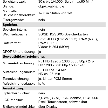
Belichtungszeit:
30 s bis 1/4.000, Bulb (max.60 Min.)
Blende:
objektivabhängig
Manuelle
+/- 3 in Stufen von 1/3
Belichtungskorrektur:
Filtergewinde:
nein
Speicher
:
Speicher intern:
nein
Wechselspeicher:
SD/SDHC/SDXC-Speicherkarten
Foto: JPEG (Exif Ver. 2.3), RAW (RAF),
Dateiformat:
RAW + JPEG
Video: H.264 (MOV)
DPOF-Unterstützung:
ja
Bewegtbildaufzeichnung
:
Full HD 1920 x 1080 60p / 50p / 24p
Movie-Aufzeichnung:
HD 1280 x 720 60p / 50p / 24p
Full HD ca. 14 Min.
Aufzeichnungsdauer:
HD ca. 28 Min.
Tonaufzeichnung:
ja, Linear PCM Stereo
Aufzeichnungsdauer:
k. A.
Ausstattung
:
Optischer Sucher:
nein
7,6 cm (3 Zoll) LCD-Monitor, 1.040.000
LCD-Monitor:
Pixel, Touchscreen, schwenkbar
Bildkontrollmöglichkeit:
über Display