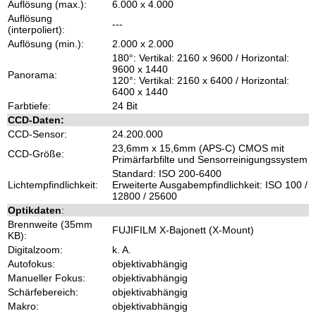
Auflösung (max.):
6.000 x 4.000
Auflösung
---
(interpoliert):
Auflösung (min.):
2.000 x 2.000
180°: Vertikal: 2160 x 9600 / Horizontal:
9600 x 1440
Panorama:
120°: Vertikal: 2160 x 6400 / Horizontal:
6400 x 1440
Farbtiefe:
24 Bit
CCD-Daten:
CCD-Sensor:
24.200.000
23,6mm x 15,6mm (APS-C) CMOS mit
CCD-Größe:
Primärfarbfilte und Sensorreinigungssystem
Standard: ISO 200-6400
Lichtempfindlichkeit:
Erweiterte Ausgabempfindlichkeit: ISO 100 /
12800 / 25600
Optikdaten
:
Brennweite (35mm
FUJIFILM X-Bajonett (X-Mount)
KB):
Digitalzoom:
k. A.
Autofokus:
objektivabhängig
Manueller Fokus:
objektivabhängig
Schärfebereich:
objektivabhängig
Makro:
objektivabhängig