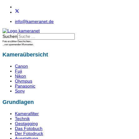
info@kameranet.de
Suchen
Foto erzählen Geschichten...
...von spannenden Momenten.
Kameraübersicht
Canon
Fuji
Nikon
Olympus
Panasonic
Sony
Grundlagen
Kamerafilter
Technik
Geotagging
Das Fotobuch
Der Fotodruck
Ausstattung