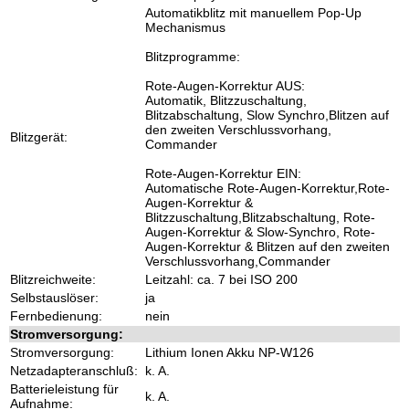
Automatikblitz mit manuellem Pop-Up
Mechanismus
Blitzprogramme:
Rote-Augen-Korrektur AUS:
Automatik, Blitzzuschaltung,
Blitzabschaltung, Slow Synchro,Blitzen auf
den zweiten Verschlussvorhang,
Blitzgerät:
Commander
Rote-Augen-Korrektur EIN:
Automatische Rote-Augen-Korrektur,Rote-
Augen-Korrektur &
Blitzzuschaltung,Blitzabschaltung, Rote-
Augen-Korrektur & Slow-Synchro, Rote-
Augen-Korrektur & Blitzen auf den zweiten
Verschlussvorhang,Commander
Blitzreichweite:
Leitzahl: ca. 7 bei ISO 200
Selbstauslöser:
ja
Fernbedienung:
nein
Stromversorgung:
Stromversorgung:
Lithium Ionen Akku NP-W126
Netzadapteranschluß:
k. A.
Batterieleistung für
k. A.
Aufnahme: