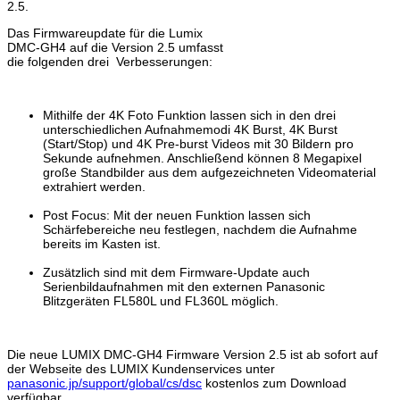
2.5.
Das Firmwareupdate für die Lumix
DMC-GH4 auf die Version 2.5 umfasst
die folgenden drei Verbesserungen:
Mithilfe der 4K Foto Funktion lassen sich in den drei
unterschiedlichen Aufnahmemodi 4K Burst, 4K Burst
(Start/Stop) und 4K Pre-burst Videos mit 30 Bildern pro
Sekunde aufnehmen. Anschließend können 8 Megapixel
große Standbilder aus dem aufgezeichneten Videomaterial
extrahiert werden.
Post Focus: Mit der neuen Funktion lassen sich
Schärfebereiche neu festlegen, nachdem die Aufnahme
bereits im Kasten ist.
Zusätzlich sind mit dem Firmware-Update auch
Serienbildaufnahmen mit den externen Panasonic
Blitzgeräten FL580L und FL360L möglich.
Die neue LUMIX DMC-GH4 Firmware Version 2.5 ist ab sofort auf
der Webseite des LUMIX Kundenservices unter
panasonic.jp/support/global/cs/dsc
kostenlos zum Download
verfügbar.