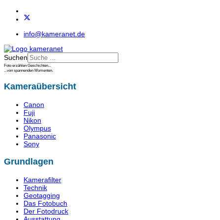
info@kameranet.de
Suchen
Foto erzählen Geschichten...
...von spannenden Momenten.
Kameraübersicht
Canon
Fuji
Nikon
Olympus
Panasonic
Sony
Grundlagen
Kamerafilter
Technik
Geotagging
Das Fotobuch
Der Fotodruck
Ausstattung