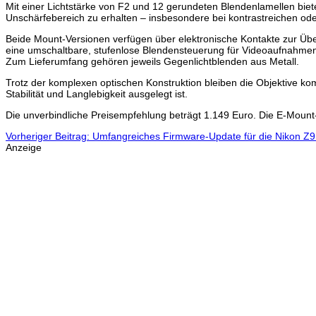
Mit einer Lichtstärke von F2 und 12 gerundeten Blendenlamellen biete
Unschärfebereich zu erhalten – insbesondere bei kontrastreichen ode
Beide Mount-Versionen verfügen über elektronische Kontakte zur Übe
eine umschaltbare, stufenlose Blendensteuerung für Videoaufnahme
Zum Lieferumfang gehören jeweils Gegenlichtblenden aus Metall.
Trotz der komplexen optischen Konstruktion bleiben die Objektive k
Stabilität und Langlebigkeit ausgelegt ist.
Die unverbindliche Preisempfehlung beträgt 1.149 Euro. Die E-Mount
Vorheriger Beitrag: Umfangreiches Firmware-Update für die Nikon Z9
Anzeige