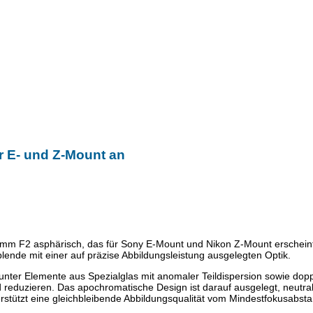
 E- und Z-Mount an
mm F2 asphärisch, das für Sony E-Mount und Nikon Z-Mount erscheint.
blende mit einer auf präzise Abbildungsleistung ausgelegten Optik.
runter Elemente aus Spezialglas mit anomaler Teildispersion sowie dop
d reduzieren. Das apochromatische Design ist darauf ausgelegt, neutr
rstützt eine gleichbleibende Abbildungsqualität vom Mindestfokusabst