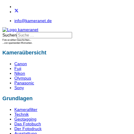
info@kameranet.de
Suchen
Foto erzählen Geschichten...
...von spannenden Momenten.
Kameraübersicht
Canon
Fuji
Nikon
Olympus
Panasonic
Sony
Grundlagen
Kamerafilter
Technik
Geotagging
Das Fotobuch
Der Fotodruck
Ausstattung